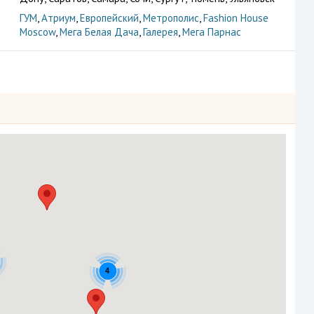
ГУМ
,
Атриум
,
Европейский
,
Метрополис
,
Fashion House
Moscow
,
Мега Белая Дача
,
Галерея
,
Мега Парнас
4