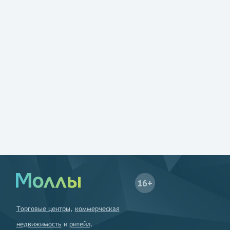
16+
Торговые центры
,
коммерческая
недвижимость
и
ритейл
.