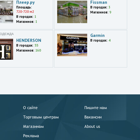
Плеер.ру
Fissman
Площадь:
В городах:
3
720-720 м2
Магазинов:
9
В городах:
1
Магазинов:
1
 ОДЕЖДА
Garmin
HENDERSON
В городах:
4
В городах:
55
Магазинов:
160
О сайте
Пишите нам
Торговым центрам
Вакансии
Магазинам
About us
Реклама