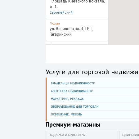
Площадь Киевского вокзала,
д. 1.
Европейский
Москва
ул. Вавилова,вл. 3,ТРЦ
Гагаринский
Москва
ул. Азовская,24,корп.3,ТЦ
Азовский,эт. 1
Москва
Услуги для торговой недвижи
ул. Азовская,24,корп.3,ТЦ
Азовский,эт. 1
ВЛАДЕЛЬЦЫ НЕДВИЖИМОСТИ
Москва и область
АГЕНТСТВА НЕДВИЖИМОСТИ
Ленинградское шоссе, д. 16.
МАРКЕТИНГ, РЕКЛАМА
Метрополис
ОБОРУДОВАНИЕ ДЛЯ ТОРГОВЛИ
Москва
ОСВЕЩЕНИЕ, МЕБЕЛЬ
Калужское шоссе,21-й
километр,с1
Премиум-магазины
Москва
ПОДАРКИ И СУВЕНИРЫ
ЦИФРОВАЯ
МКАД,24-й километр,24-й