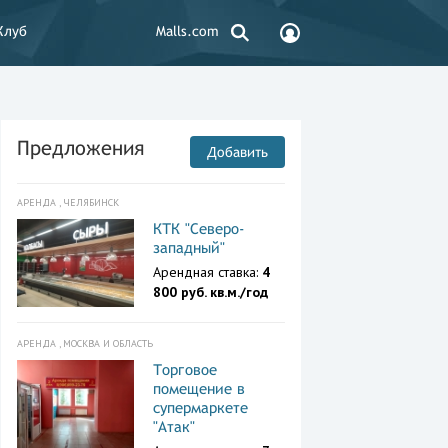
Клуб
Malls.com
Предложения
Добавить
АРЕНДА , ЧЕЛЯБИНСК
КТК "Северо-
западный"
Арендная ставка:
4
800 руб. кв.м./год
АРЕНДА , МОСКВА И ОБЛАСТЬ
Торговое
помещение в
супермаркете
"Атак"