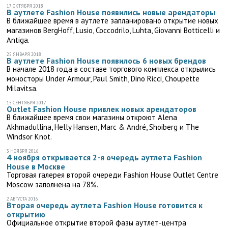
17 ОКТЯБРЯ 2018
В аутлете Fashion House появились новые арендаторы
В ближайшее время в аутлете запланировано открытие новых
магазинов BergHoff, Lusio, Coccodrilo, Luhta, Giovanni Botticelli и
Antiga.
25 ЯНВАРЯ 2018
В аутлете Fashion House появилось 6 новых брендов
В начале 2018 года в составе торгового комплекса открылись
моносторы Under Armour, Paul Smith, Dino Ricci, Choupette
Milavitsa.
15 СЕНТЯБРЯ 2017
Outlet Fashion House привлек новых арендаторов
В ближайшее время свои магазины откроют Alena
Akhmadullina, Helly Hansen, Marc & André, Shoiberg и The
Windsor Knot.
3 НОЯБРЯ 2016
4 ноября открывается 2-я очередь аутлета Fashion
House в Москве
Торговая галерея второй очереди Fashion House Outlet Centre
Moscow заполнена на 78%.
2 АВГУСТА 2016
Вторая очередь аутлета Fashion House готовится к
открытию
Официальное открытие второй фазы аутлет-центра