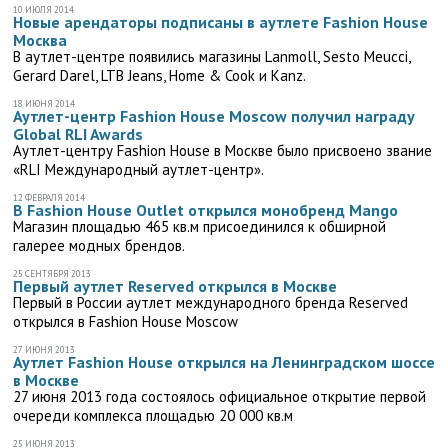
10 ИЮЛЯ 2014
Новые арендаторы подписаны в аутлете Fashion House
Москва
В аутлет-центре появились магазины Lanmoll, Sesto Meucci,
Gerard Darel, LTB Jeans, Home & Cook и Kanz.
18 ИЮНЯ 2014
Аутлет-центр Fashion House Moscow получил награду
Global RLI Awards
Аутлет-центру Fashion House в Москве было присвоено звание
«RLI Международный аутлет-центр».
12 ФЕВРАЛЯ 2014
В Fashion House Outlet открылся монобренд Mango
Магазин площадью 465 кв.м присоединился к обширной
галерее модных брендов.
25 СЕНТЯБРЯ 2013
Первый аутлет Reserved открылся в Москве
Первый в России аутлет международного бренда Reserved
открылся в Fashion House Moscow
27 ИЮНЯ 2013
Аутлет Fashion House открылся на Ленинградском шоссе
в Москве
27 июня 2013 года состоялось официальное открытие первой
очереди комплекса площадью 20 000 кв.м
25 ИЮНЯ 2013