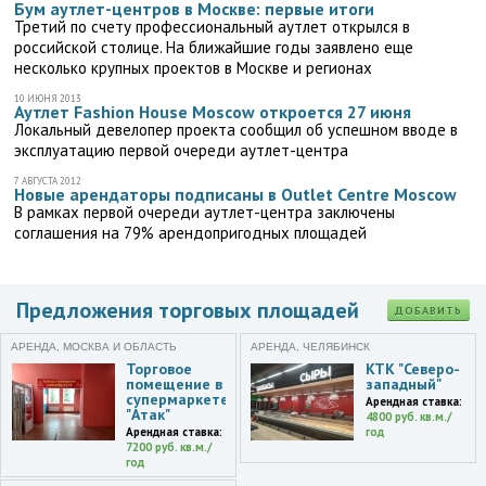
Бум аутлет-центров в Москве: первые итоги
Третий по счету профессиональный аутлет открылся в
российской столице. На ближайшие годы заявлено еще
несколько крупных проектов в Москве и регионах
10 ИЮНЯ 2013
Аутлет Fashion House Moscow откроется 27 июня
Локальный девелопер проекта сообщил об успешном вводе в
эксплуатацию первой очереди аутлет-центра
7 АВГУСТА 2012
Новые арендаторы подписаны в Outlet Centre Moscow
В рамках первой очереди аутлет-центра заключены
соглашения на 79% арендопригодных площадей
Предложения торговых площадей
ДОБАВИТЬ
АРЕНДА, МОСКВА И ОБЛАСТЬ
АРЕНДА, ЧЕЛЯБИНСК
Торговое
КТК "Северо-
помещение в
западный"
супермаркете
Арендная ставка:
"Атак"
4800 руб. кв.м./
Арендная ставка:
год
7200 руб. кв.м./
год