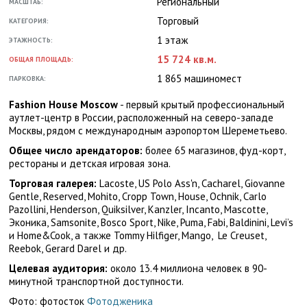
Региональный
МАСШТАБ:
Торговый
КАТЕГОРИЯ:
1 этаж
ЭТАЖНОСТЬ:
15 724 кв.м.
ОБЩАЯ ПЛОЩАДЬ:
1 865 машиномест
ПАРКОВКА:
Fashion House Moscow
- первый крытый профессиональный
аутлет-центр в России, расположенный на северо-западе
Москвы, рядом с международным аэропортом Шереметьево.
Общее число арендаторов:
более 65 магазинов, фуд-корт,
рестораны и детская игровая зона.
Торговая галерея:
Lacoste, US Polo Ass'n, Cacharel, Giovanne
Gentle, Reserved, Mohito, Cropp Town, House, Ochnik, Carlo
Pazollini, Henderson, Quiksilver, Kanzler, Incanto, Mascotte,
Эконика, Samsonite, Bosco Sport, Nike, Puma, Fabi, Baldinini, Levi’s
и Home&Cook, а также Tommy Hilfiger, Mango, Le Creuset,
Reebok, Gerard Darel и др.
Целевая аудитория:
около 13.4 миллиона человек в 90-
минутной транспортной доступности.
Фото: фотосток
Фотодженика