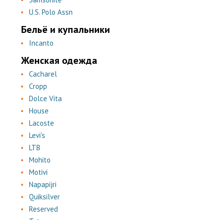
U.S. Polo Assn
Бельё и купальники
Incanto
Женская одежда
Cacharel
Cropp
Dolce Vita
House
Lacoste
Levi's
LTB
Mohito
Motivi
Napapijri
Quiksilver
Reserved