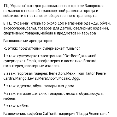
ТЦ "Украина" выгодно располагается в центре Запорожья,
недалеко от главной транспортной развязки города и
поблизости от остановок общественного транспорта.
В ТЦ "Украина" открыто около 150 магазинов одежды, обуви,
аксессуаров, белья, товаров для детей, ювелирных издений,
спортивных товаров, мебели и предметов интерьера.
Расположение арендаторов:
-1 этаж: продуктовый супермаркет "Сильпо".
1 этаж: супермаркет электроники "ОстВест", книжний
супермаркет Empik, парфюмерия и косметика Brocard,
галантерея, ювелирные изделия.
2 этаж: торговая галерея: Benetton, Mexx, Tom Tailor, Pierre
Cardin, Mango, Levi's, МегаСпорт, Mosaic, Oggi.
3 этаж: одежда, обувь, товары для дома.
4 этаж: магазин детских товаров, одежда, обувь, посуда,
мебель.
5 этаж: мебель.
Развлечения: кофейня Caffuniti, пиццерия "Пицца Челентано",