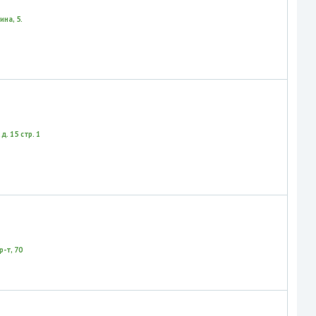
на, 5.
д. 15 стр. 1
-т, 70