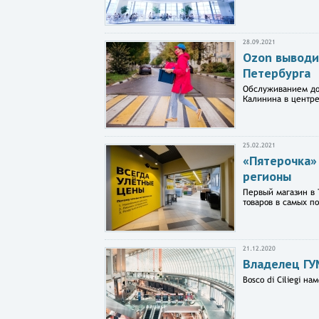
28.09.2021
Ozon выводи
Петербурга
Обслуживанием дос
Калинина в центре
25.02.2021
«Пятерочка»
регионы
Первый магазин в 
товаров в самых п
21.12.2020
Владелец ГУ
Bosco di Ciliegi н