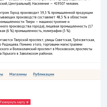
ский, Центральный). Население — 419507 человек.
нтром. Город производит 39,3 % промышленной продукции
тывающих производств составляет 48,3 % в областном
промышленности Твери — машиностроение и
ного производства города), пищевая промышленность (17
ёгкая (6 %) промышленность, полиграфия (3 %).
аются Тверской проспект, улицы Советская, Трёхсвятская,
р Радищева. Помимо этого, торговыми магистралями
ского и Волоколамский проспект в Московском, проспекты
а Горького в Заволжском районах.
ры
Магазины
Публикации
Развернуть карту