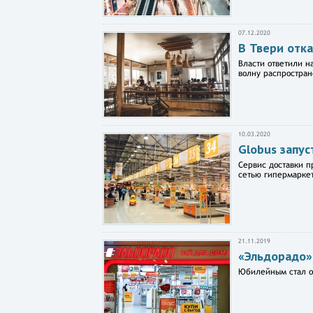
07.12.2020
В Твери отка
Власти ответили н
волну распростран
10.03.2020
Globus запус
Сервис доставки п
сетью гипермаркет
21.11.2019
«Эльдорадо»
Юбилейным стал об