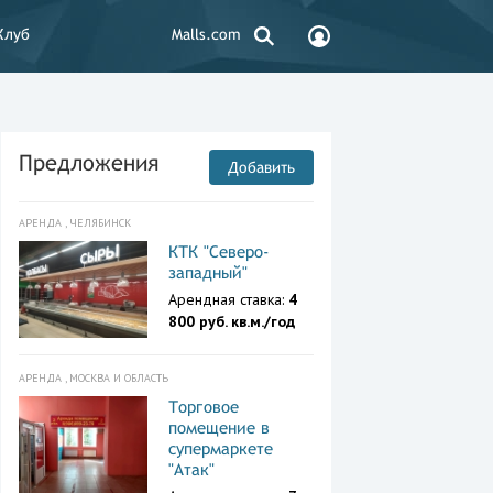
Клуб
Malls.com
Предложения
Добавить
АРЕНДА , ЧЕЛЯБИНСК
КТК "Северо-
западный"
Арендная ставка:
4
800 руб. кв.м./год
АРЕНДА , МОСКВА И ОБЛАСТЬ
Торговое
помещение в
супермаркете
"Атак"