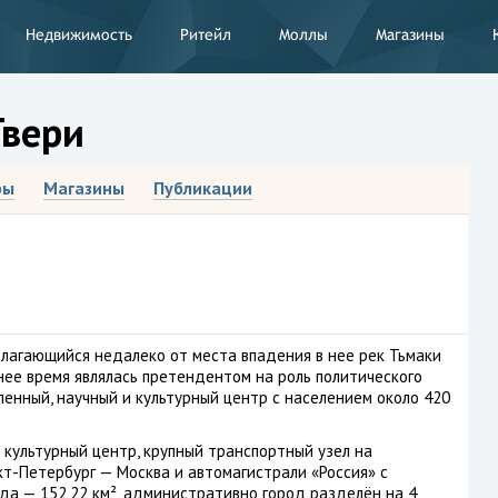
Недвижимость
Ритейл
Моллы
Магазины
Твери
ры
Магазины
Публикации
полагающийся недалеко от места впадения в нее рек Тьмаки
анее время являлась претендентом на роль политического
ленный, научный и культурный центр с населением около 420
 культурный центр, крупный транспортный узел на
т-Петербург — Москва и автомагистрали «Россия» с
да — 152,22 км², административно город разделён на 4