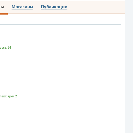
ры
Магазины
Публикации
л
ссе, 16
пект, дом 2