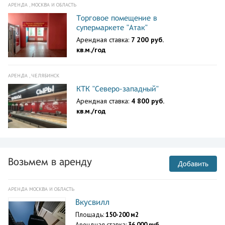
АРЕНДА , МОСКВА И ОБЛАСТЬ
Торговое помещение в
супермаркете "Атак"
Арендная ставка:
7 200 руб.
кв.м./год
АРЕНДА , ЧЕЛЯБИНСК
КТК "Северо-западный"
Арендная ставка:
4 800 руб.
кв.м./год
Возьмем в аренду
Добавить
АРЕНДА МОСКВА И ОБЛАСТЬ
Вкусвилл
Площадь:
150-200 м2
Арендная ставка:
36 000 руб.