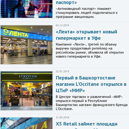
паспорт»
«Антиковидный паспорт» поможет
стимулировать людей подключаться к
программе вакцинации.
02.12.2019
«Лента» открывает новый
гипермаркет в Уфе
Компания «Лента», третий по объему
выручки продуктовый ритейлер на
российском рынке, объявила об открытии
нового гипермаркета в Уфе.
22.01.2019
Первый в Башкортостане
магазин L'Occitane открылся в
ЦТиР «МИР»
В Центре торговли и развлечений «МИР»
открылся первый в Республике
Башкортостан магазин французского бренда
L'Occitane.
31.05.2018
X5 Retail займет площади