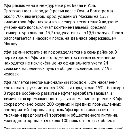
Уфа распложена в междуречье рек Белая и Уфа.
Протяженность города (третья после Сочи и Волгограда) –
около 70 километров. Город удален от Москвы на 1357
километров. Уфа находится в северо-лесостепной подзоне
умеренного пояса, климат континентальный: средняя
температура января -13,7 градуса, июля - +19,3 градуса. Город
располагается в часовом поясе, на два часа опережающем
Москву.
Уфа административно подразделяется на семь районов. В
черте города Уфы и в его административном подчинении
находятся не исключённые из официального учёта 24
сельских населённых пункта общей численностью 7 195
человек.
Уфа является многонациональным городом: 50% населения
составляют русские, около 28% - татары, около 15% - башкиры.
В городе особенно развиты нефтеперерабатывающая и
химическая промышленность, а также машиностроение. В Уфе
сосредоточено около 200 крупных и средних промышленных
предприятий. Торговая отрасль Уфы представлена пятью
тысячами предприятий торговли и общественного питания.
Ежегодно открывается около 100 новых торговых объектов.
Торговая отрасль представлена пятью тысячами предприятий