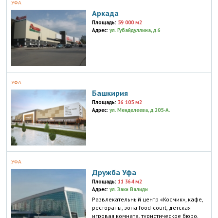
УФА
Аркада
Площадь:
59 000 м2
Адрес:
ул. Губайдуллина, д.6
УФА
Башкирия
Площадь:
36 105 м2
Адрес:
ул. Менделеева, д.205-А.
УФА
Дружба Уфа
Площадь:
11 364 м2
Адрес:
ул. Заки Валиди
Развлекательный центр «Космик», кафе,
рестораны, зона food-court, детская
игровая комната, туристическое бюро,