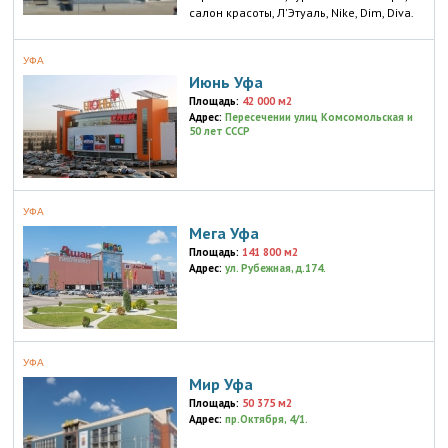
салон красоты, Л'Этуаль, Nike, Dim, Diva.
УФА
Июнь Уфа
Площадь:
42 000 м2
Адрес:
Пересечении улиц Комсомольская и
50 лет СССР
УФА
Мега Уфа
Площадь:
141 800 м2
Адрес:
ул. Рубежная, д.174.
УФА
Мир Уфа
Площадь:
50 375 м2
Адрес:
пр.Октября, 4/1.