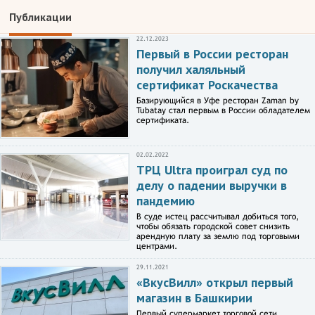
Публикации
22.12.2023
Первый в России ресторан
получил халяльный
сертификат Роскачества
Базирующийся в Уфе ресторан Zaman by
Tubatay стал первым в России обладателем
сертификата.
02.02.2022
ТРЦ Ultra проиграл суд по
делу о падении выручки в
пандемию
В суде истец рассчитывал добиться того,
чтобы обязать городской совет снизить
арендную плату за землю под торговыми
центрами.
29.11.2021
«ВкусВилл» открыл первый
магазин в Башкирии
Первый супермаркет торговой сети