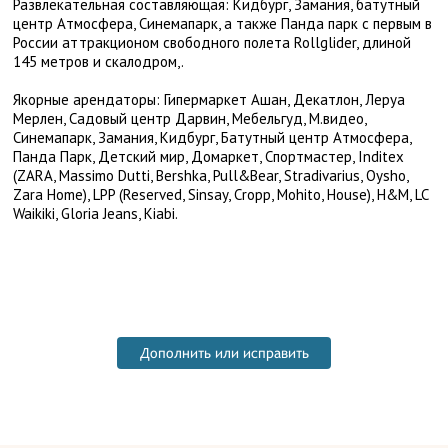
Развлекательная составляющая: Кидбург, Замания, батутный
центр Атмосфера, Синемапарк, а также Панда парк с первым в
России аттракционом свободного полета Rollglider, длиной
145 метров и скалодром,.
Якорные арендаторы: Гипермаркет Ашан, Декатлон, Леруа
Мерлен, Садовый центр Дарвин, Мебельгуд, М.видео,
Синемапарк, Замания, Кидбург, Батутный центр Атмосфера,
Панда Парк, Детский мир, Домаркет, Спортмастер, Inditex
(ZARA, Massimo Dutti, Bershka, Pull&Bear, Stradivarius, Oysho,
Zara Home), LPP (Reserved, Sinsay, Cropp, Mohito, House), H&M, LC
Waikiki, Gloria Jeans, Kiabi.
Дополнить или исправить