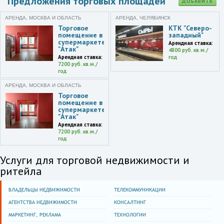
Предложения торговых площадей
ДОБАВИТЬ
АРЕНДА, МОСКВА И ОБЛАСТЬ
АРЕНДА, ЧЕЛЯБИНСК
Торговое
КТК "Северо-
помещение в
западный"
супермаркете
Арендная ставка:
"Атак"
4800 руб. кв.м./
Арендная ставка:
год
7200 руб. кв.м./
год
АРЕНДА, МОСКВА И ОБЛАСТЬ
Торговое
помещение в
супермаркете
"Атак"
Арендная ставка:
7200 руб. кв.м./
год
Услуги для торговой недвижимости и
ритейла
ВЛАДЕЛЬЦЫ НЕДВИЖИМОСТИ
ТЕЛЕКОММУНИКАЦИИ
АГЕНТСТВА НЕДВИЖИМОСТИ
КОНСАЛТИНГ
МАРКЕТИНГ, РЕКЛАМА
ТЕХНОЛОГИИ