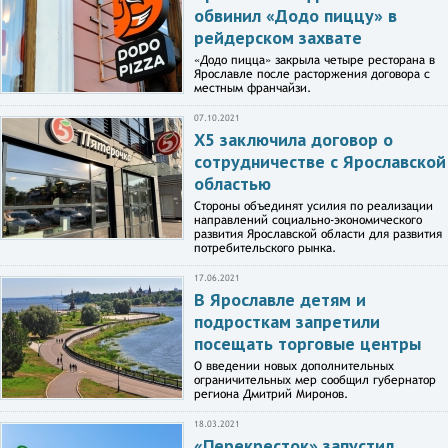
обвинил «Додо пиццу» в
рейдерском захвате
«Додо пицца» закрыла четыре ресторана в
Ярославле после расторжения договора с
местным франчайзи.
07.10.2021
X5 заключила договор о
сотрудничестве с Ярославской
областью
Стороны объединят усилия по реализации
направлений социально-экономического
развития Ярославской области для развития
потребительского рынка.
17.06.2021
В Ярославле детям и
подросткам запретили
посещать торговые центры
О введении новых дополнительных
ограничительных мер сообщил губернатор
региона Дмитрий Миронов.
18.03.2021
«Перекресток» запустил