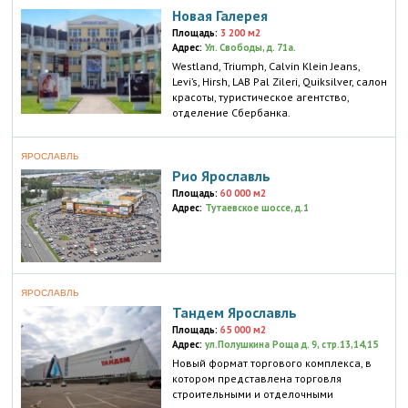
Новая Галерея
Площадь:
3 200 м2
Адрес:
Ул. Свободы, д. 71а.
Westland, Triumph, Calvin Klein Jeans,
Levi’s, Hirsh, LAB Pal Zileri, Quiksilver, салон
красоты, туристическое агентство,
отделение Сбербанка.
ЯРОСЛАВЛЬ
Рио Ярославль
Площадь:
60 000 м2
Адрес:
Тутаевское шоссе, д.1
ЯРОСЛАВЛЬ
Тандем Ярославль
Площадь:
65 000 м2
Адрес:
ул.Полушкина Роща д. 9, стр.13,14,15
Новый формат торгового комплекса, в
котором представлена торговля
строительными и отделочными