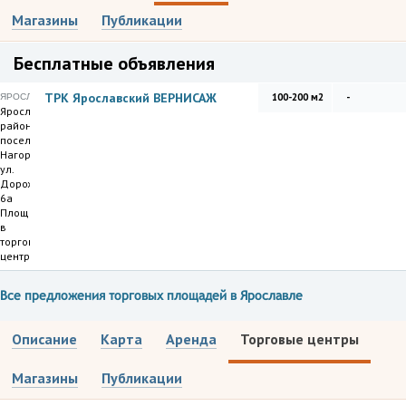
Магазины
Публикации
Бесплатные объявления
ТРК Ярославский ВЕРНИСАЖ
100-200 м2
-
ЯРОСЛАВЛЬ
Ярославский
район,
поселок
Нагорный,
ул.
Дорожная
6а
Площадь
в
торговом
центре
Все предложения торговых площадей в Ярославле
Описание
Карта
Аренда
Торговые центры
Магазины
Публикации